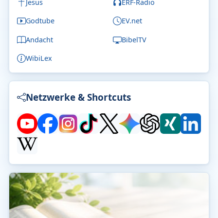
Jesus
ERF-Radio
Godtube
EV.net
Andacht
BibelTV
WibiLex
Netzwerke & Shortcuts