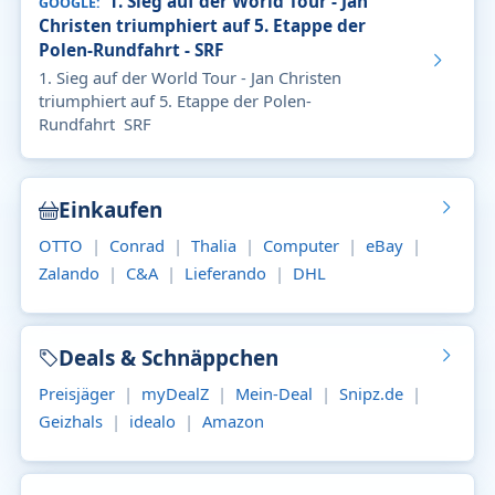
1. Sieg auf der World Tour - Jan
GOOGLE
Christen triumphiert auf 5. Etappe der
Polen-Rundfahrt - SRF
1. Sieg auf der World Tour - Jan Christen
triumphiert auf 5. Etappe der Polen-
Rundfahrt SRF
Einkaufen
OTTO
|
Conrad
|
Thalia
|
Computer
|
eBay
|
Zalando
|
C&A
|
Lieferando
|
DHL
Deals & Schnäppchen
Preisjäger
|
myDealZ
|
Mein-Deal
|
Snipz.de
|
Geizhals
|
idealo
|
Amazon